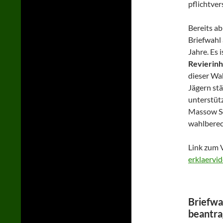
pflichtver
Bereits a
Briefwahl 
Jahre. Es 
Revierinh
dieser Wah
Jägern stä
unterstüt
Massow Sch
wahlberec
Link zum
erklaervi
Briefwa
beantr