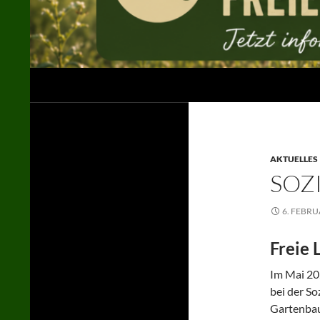
Suchen
Jägerschaft des Landkreises Uelzen e. V.
in der LJN / im DJV
AKTUELLES
SOZ
6. FEBRU
Freie 
Im Mai 20
bei der So
Gartenbau