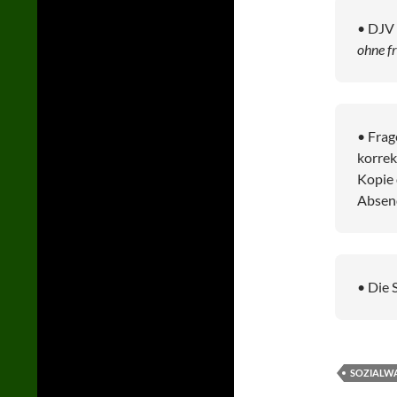
• DJV 
ohne f
• Frag
korrek
Kopie 
Absen
• Die 
SOZIALW