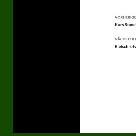
Beitr
VORHERIGE
Kurs Stand
NÄCHSTER 
Bleischrot