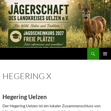
Zum
Inhalt
springen
Suchen
Jägerschaft des Landkreises Uelzen e. V.
PRIMÄR
MENÜ
HEGERING X
Hegering Uelzen
Der Hegering Uelzen ist ein lokaler Zusammenschluss von