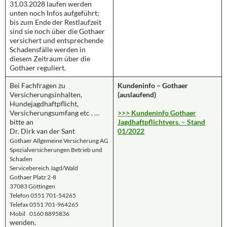
31.03.2028 laufen werden
unten noch Infos aufgeführt;
bis zum Ende der Restlaufzeit
sind sie noch über die Gothaer
versichert und entsprechende
Schadensfälle werden in
diesem Zeitraum über die
Gothaer reguliert.
Bei Fachfragen zu
Kundeninfo – Gothaer
Versicherungsinhalten,
(auslaufend)
Hundejagdhaftpflicht,
Versicherungsumfang etc . …
>>> Kundeninfo Gothaer
bitte an
Jagdhaftpflichtvers. – Stand
Dr. Dirk van der Sant
01/2022
Gothaer Allgemeine Versicherung AG
Spezialversicherungen Betrieb und
Schaden
Servicebereich Jagd/Wald
Gothaer Platz 2-8
37083 Göttingen
Telefon 0551 701-54265
Telefax 0551 701-964265
Mobil 0160 8895836
wenden.