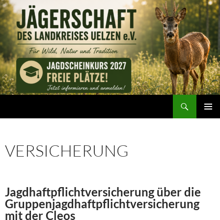
Zum
Inhalt
springen
Suchen
Jägerschaft des Landkreises Uelzen e. V.
PRIMÄR
MENÜ
VERSICHERUNG
Jagdhaftpflichtversicherung über die
Gruppenjagdhaftpflichtversicherung
mit der Cleos