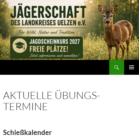
Zum
Inhalt
springen
Suchen
Jägerschaft des Landkreises Uelzen e. V.
PRIMÄR
MENÜ
AKTUELLE ÜBUNGS-
TERMINE
Schießkalender