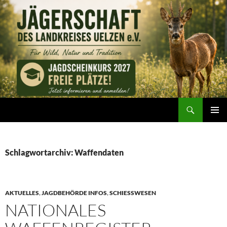
Zum
Inhalt
springen
Suchen
Jägerschaft des Landkreises Uelzen e. V.
PRIMÄR
MENÜ
Schlagwortarchiv: Waffendaten
AKTUELLES
,
JAGDBEHÖRDE INFOS
,
SCHIESSWESEN
NATIONALES