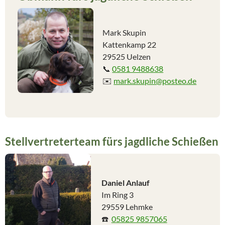
Mark Skupin
Kattenkamp 22
29525 Uelzen
📞
0581 9488638
✉️
mark.skupin@posteo.de
Stellvertreterteam fürs jagdliche Schießen
Daniel Anlauf
Im Ring 3
29559 Lehmke
☎️
05825 9857065