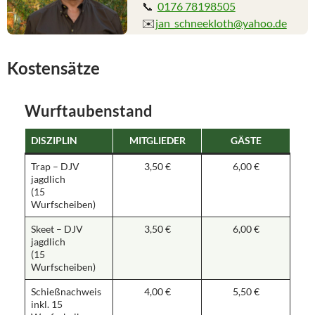
📞
0176 78198505
✉️
jan_schneekloth@yahoo.de
Kostensätze
Wurftaubenstand
DISZIPLIN
MITGLIEDER
GÄSTE
Trap – DJV
3,50 €
6,00 €
jagdlich
(15
Wurfscheiben)
Skeet – DJV
3,50 €
6,00 €
jagdlich
(15
Wurfscheiben)
Schießnachweis
4,00 €
5,50 €
inkl. 15