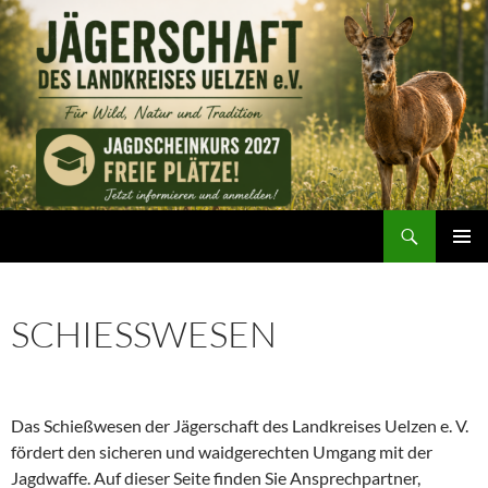
Zum
Inhalt
springen
Suchen
Jägerschaft des Landkreises Uelzen e. V.
PRIMÄR
MENÜ
SCHIESSWESEN
Das Schießwesen der Jägerschaft des Landkreises Uelzen e. V.
fördert den sicheren und waidgerechten Umgang mit der
Jagdwaffe. Auf dieser Seite finden Sie Ansprechpartner,