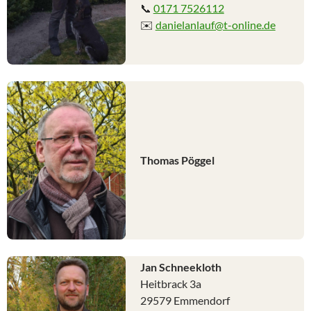
📞
0171 7526112
✉️
danielanlauf@t-online.de
Thomas Pöggel
Jan Schneekloth
Heitbrack 3a
29579 Emmendorf