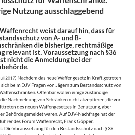
ndsschutz für Waffenschränke:
rige Nutzung ausschlaggebend
Waffenrecht weist darauf hin, dass für
standsschutz von A- und B-
schränken die bisherige, rechtmäßige
g relevant ist. Voraussetzung nach §36
ist nicht die Anmeldung bei der
nbehörde.
) Nachdem das neue Waffengesetz in Kraft getreten
 Juli 2017
en sich beim DJV Fragen von Jägern zum Bestandsschutz von
Waffenschränken. Offenbar wollen einige zuständige
die Nachmeldung von Schränken nicht akzeptieren, die vor
fttreten des neuen Waffengesetzes in Benutzung, aber
 der Behörde gemeldet waren. Auf DJV-Nachfrage hat der
führer des Forum Waffenrecht, Frank Göpper,
lt: Die Voraussetzung für den Bestandsschutz nach § 36