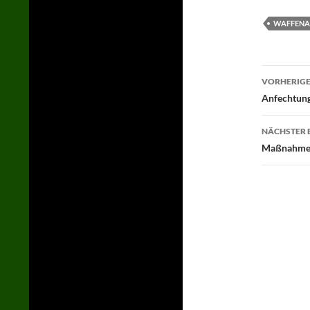
WAFFEN
Beitr
VORHERIGE
Anfechtung
NÄCHSTER 
Maßnahmen 