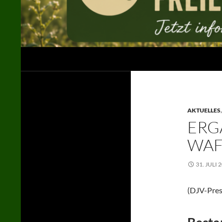
Suchen
Jägerschaft des Landkreises Uelzen e. V.
in der LJN / im DJV
AKTUELLES
ERG
WAF
31. JULI 
(DJV-Pres