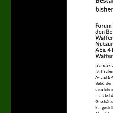
Besta
bishe
Forum 
den Be
Waffen
Nutzun
Abs. 4 
Waffe
(
Berlin, 29.
ist, häuf
A- und B-
Behörden 
dem Inkra
nicht bei
Geschäfts
klargestel