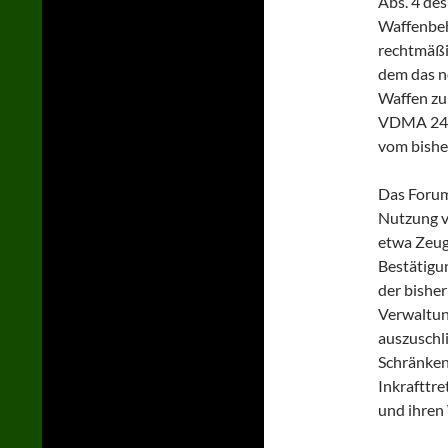
Abs. 4 des
Waffenbeh
rechtmäßi
dem das n
Waffen zu
VDMA 2499
vom bishe
Das Forum
Nutzung v
etwa Zeug
Bestätigu
der bishe
Verwaltun
auszuschl
Schränken
Inkrafttr
und ihren