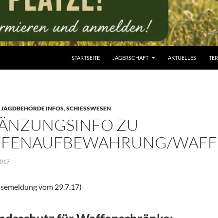
STARTSEITE
JÄGERSCHAFT
AKTUELLES
TE
,
JAGDBEHÖRDE INFOS
,
SCHIESSWESEN
ÄNZUNGSINFO ZU
FENAUFBEWAHRUNG/WAFF
2017
semeldung vom 29.7.17)