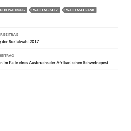
AUFBEWAHRUNG
WAFFENGESETZ
WAFFENSCHRANK
agsnavigation
R BEITRAG
 der Sozialwahl 2017
BEITRAG
im Falle eines Ausbruchs der Afrikanischen Schweinepest