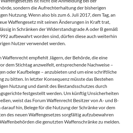
 Waffengesetzes ist nicht die Anmeldung bei der
örde, sondern die Aufrechterhaltung der bisherigen
gen Nutzung. Wenn also bis zum 6. Juli 2017, dem Tag, an
eue Waffengesetz mit seinen Änderungen in Kraft trat,
lässig in Schränken der Widerstandsgrade A oder B gemäß
2 aufbewahrt worden sind, dürfen diese auch weiterhin
rigen Nutzer verwendet werden.
 Waffenrecht empfiehlt Jägern, der Behörde, die eine
or dem Stichtag anzweifelt, entsprechende Nachweise –
en oder Kaufbelege – anzubieten und um eine schriftliche
ng zu bitten. In letzter Konsequenz müsste das Bestehen
rigen Nutzung und damit des Bestandsschutzes durch
gsgerichte festgestellt werden. Um künftig Unsicherheiten
ießen, weist das Forum Waffenrecht Besitzer von A- und B-
 darauf hin, Belege für die Nutzung der Schränke vor dem
eten des neuen Waffengesetzes sorgfältig aufzubewahren
 Waffenbehörden die genutzten Waffenschränke zu melden.