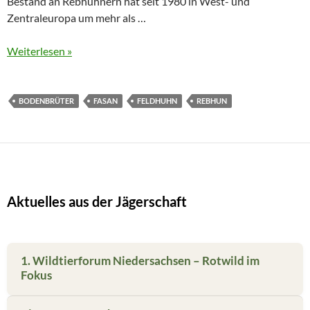
Bestand an Rebhühnern hat seit 1980 in West- und
Zentraleuropa um mehr als …
Weiterlesen »
BODENBRÜTER
FASAN
FELDHUHN
REBHUN
Aktuelles aus der Jägerschaft
1. Wildtierforum Niedersachsen – Rotwild im
Fokus