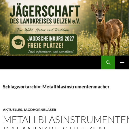
Zum
Inhalt
springen
Suchen
Jägerschaft des Landkreises Uelzen e. V.
PRIMÄR
MENÜ
Schlagwortarchiv: Metallblasinstrumentenmacher
AKTUELLES
,
JAGDHORNBLÄSER
METALLBLASINSTRUMENT