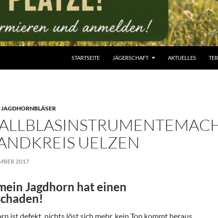
STARTSEITE
JÄGERSCHAFT
AKTUELLES
TE
,
JAGDHORNBLÄSER
ALLBLASINSTRUMENTEMAC
LANDKREIS UELZEN
EMBER 2017
 mein Jagdhorn hat einen
schaden!
rn ist defekt, nichts löst sich mehr, kein Ton kommt heraus,