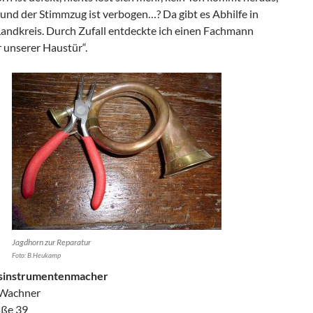
 und der Stimmzug ist verbogen…? Da gibt es Abhilfe in
andkreis. Durch Zufall entdeckte ich einen Fachmann
r unserer Haustür“.
Jagdhorn zur Reparatur
Foto: B.Heukamp
asinstrumentenmacher
 Wachner
aße 39