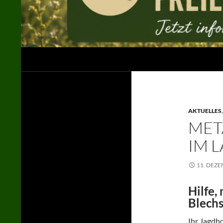
Suchen
Jägerschaft des Landkreises Uelzen e. V.
in der LJN / im DJV
AKTUELLES
MET
IM 
11. DEZ
Hilfe,
Blech
Ihr Jagdho