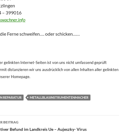
zlingen
04 – 399016
wachner.info
die Ferne schweifen…. oder schicken……
er gelinkten Internet-Seiten ist von uns nicht umfassend geprüft
mit distanzieren wir uns ausdrücklich von allen Inhalten aller gelinkten
unserer Homepage.
N REPARATUR
METALLBLASINSTRUMENTENMACHER
agsnavigation
R BEITRAG
itiver Befund im Landkreis Ue – Aujeszky- Virus