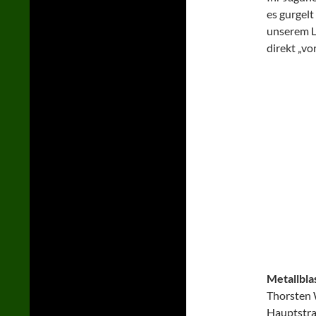
es gurgelt
unserem L
direkt „vo
Metallbl
Thorsten
Hauptstr