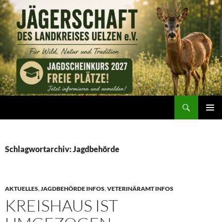
Zum
Inhalt
springen
Suchen
Jägerschaft des Landkreises Uelzen e. V.
PRIMÄR
MENÜ
Schlagwortarchiv: Jagdbehörde
AKTUELLES
,
JAGDBEHÖRDE INFOS
,
VETERINÄRAMT INFOS
KREISHAUS IST