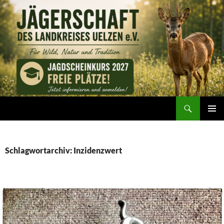
Zum
Inhalt
springen
Suchen
Jägerschaft des Landkreises Uelzen e. V.
PRIMÄR
MENÜ
Schlagwortarchiv: Inzidenzwert