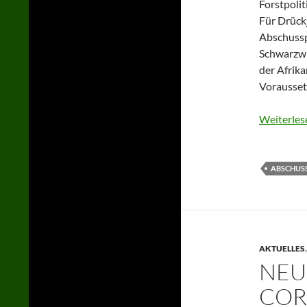
Forstpoli
Für Drück
Abschussp
Schwarzwi
der Afrika
Vorausset
Weiterles
ABSCHUS
AKTUELLES
NEU
COR