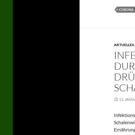
CORONA
AKTUELLES
INF
DUR
DRÜ
SCH
11. JANU
Infektion
Schalenwi
Ernährung