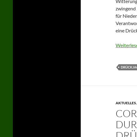
Witterung
zwingend z
für Nieder
Verantwor
eine Drück
Weiterles
DRÜCKJA
AKTUELLES
COR
DUR
DRÜ