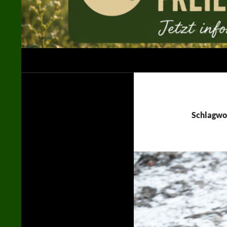
Suchen
Jägerschaft des Landkreises Uelzen e. V.
in der LJN / im DJV
Schlagwo