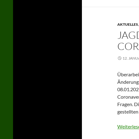
AKTUELLES
JAG
CO
12. JANU
Überarbei
Änderung 
08.01.202
Coronaver
Fragen. D
gestellten
Weiterles