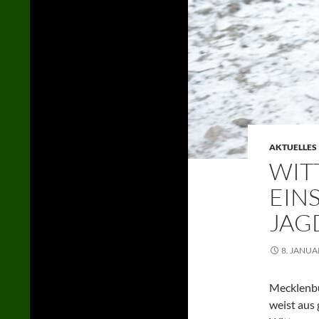
AKTUELLES
WIT
EIN
JAG
8. JANUA
Mecklenb
weist aus