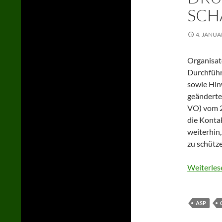
SCH
4. JANUA
Organisato
Durchführ
sowie Hin
geänderte
VO) vom 2
die Konta
weiterhin
zu schütz
Weiterles
ASP