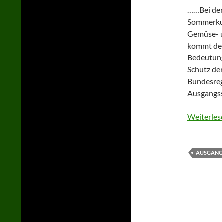
……Bei dem
Sommerkul
Gemüse- u
kommt der
Bedeutung 
Schutz de
Bundesreg
Ausgangs
Weiterles
AUSGANG