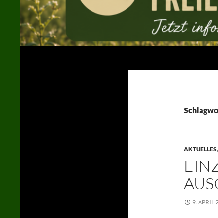
Suchen
Jägerschaft des Landkreises Uelzen e. V.
in der LJN / im DJV
Schlagwo
AKTUELLES
EIN
AUS
9. APRIL 