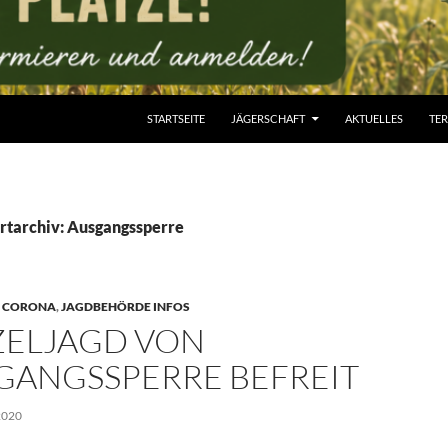
STARTSEITE
JÄGERSCHAFT
AKTUELLES
TE
rtarchiv: Ausgangssperre
,
CORONA
,
JAGDBEHÖRDE INFOS
ZELJAGD VON
GANGSSPERRE BEFREIT
2020