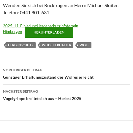
Wenden Sie sich bei Rückfragen an Herrn Michael Sluiter,
Telefon: 0441 801-631
2025_11_EinladungHerdenschutzinfotermin
Himbergen
HERUNTERLADEN
HERDENSCHUTZ
WEIDETIERHALTER
WOLF
Beitragsnavigation
VORHERIGER BEITRAG
Günstiger Erhaltungszustand des Wolfes erreicht
NÄCHSTER BEITRAG
Vogelgrippe breitet sich aus – Herbst 2025