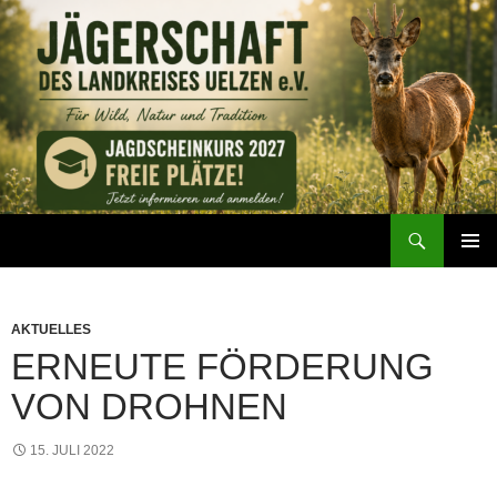
Zum
Inhalt
springen
Suchen
Jägerschaft des Landkreises Uelzen e. V.
PRIMÄR
MENÜ
AKTUELLES
ERNEUTE FÖRDERUNG
VON DROHNEN
15. JULI 2022