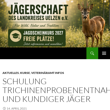
Zum
Inhalt
springen
Suchen
Jägerschaft des Landkreises Uelzen e. V.
PRIMÄR
MENÜ
AKTUELLES
,
KURSE
,
VETERINÄRAMT INFOS
SCHULUNG
TRICHINENPROBENENTNA
UND KUNDIGER JÄGER
14. APRIL 2021