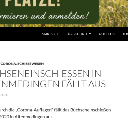
STARTSEITE
JÄGERSCHAFT
AKTUELLES
TE
,
CORONA
,
SCHIESSWESEN
HSENEINSCHIESSEN IN A
NMEDINGEN FÄLLT AUS
 2020
urch die „Corona-Auflagen“ fällt das Büchseneinschießen
2020 in Altenmedingen aus.