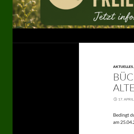
Suchen
Jägerschaft des Landkreises Uelzen e. V.
in der LJN / im DJV
AKTUELLES
BÜC
LTE
17. APRIL
Bedingt d
am 25.04.