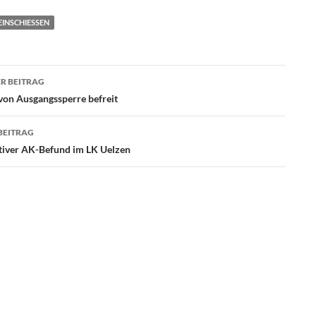
INSCHIESSEN
agsnavigation
R BEITRAG
 von Ausgangssperre befreit
BEITRAG
tiver AK-Befund im LK Uelzen