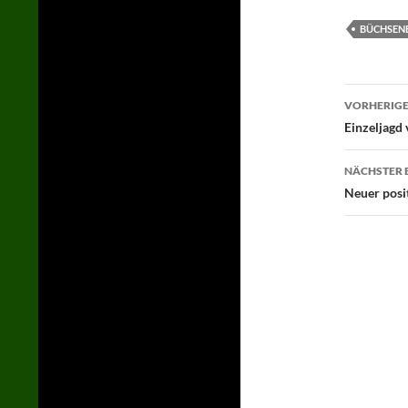
BÜCHSENE
Beitr
VORHERIGE
Einzeljagd
NÄCHSTER 
Neuer posi