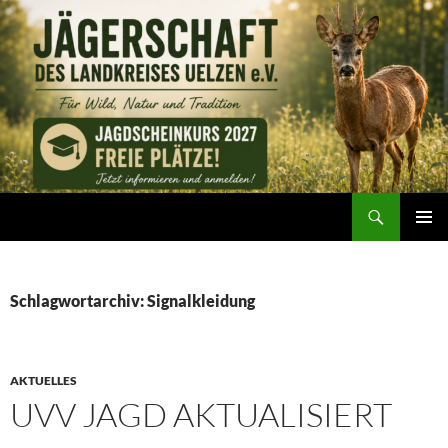
Zum
Inhalt
springen
Suchen
Jägerschaft des Landkreises Uelzen e. V.
PRIMÄR
MENÜ
Schlagwortarchiv: Signalkleidung
AKTUELLES
UVV JAGD AKTUALISIERT