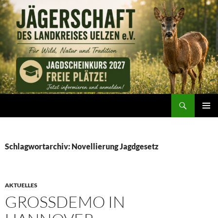
Zum
Inhalt
springen
Suchen
Jägerschaft des Landkreises Uelzen e. V.
PRIMÄR
MENÜ
Schlagwortarchiv: Novellierung Jagdgesetz
AKTUELLES
GROSSDEMO IN H