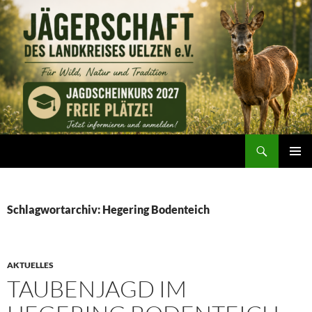
Zum
Inhalt
springen
Suchen
Jägerschaft des Landkreises Uelzen e. V.
PRIMÄR
MENÜ
Schlagwortarchiv: Hegering Bodenteich
AKTUELLES
TAUBENJAGD IM