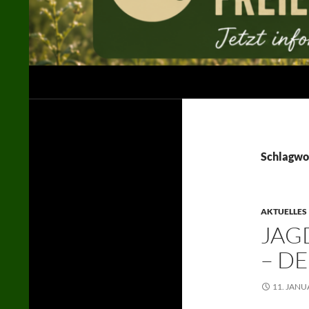
Suchen
Jägerschaft des Landkreises Uelzen e. V.
in der LJN / im DJV
Schlagwo
AKTUELLES
JAG
– D
11. JANU