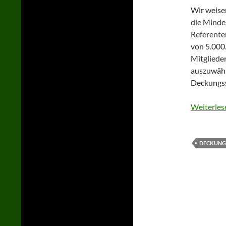
Wir weisen
die Minde
Referent
von 5.000
Mitgliede
auszuwähle
Deckungss
Weiterles
DECKUN