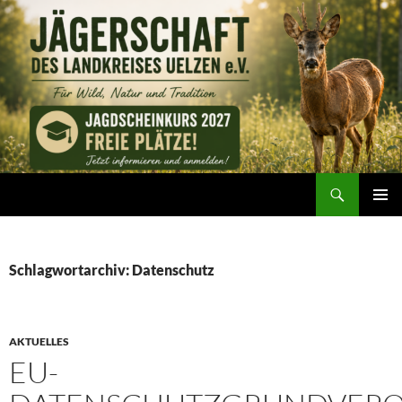
Zum
Inhalt
springen
Suchen
Jägerschaft des Landkreises Uelzen e. V.
PRIMÄR
MENÜ
Schlagwortarchiv: Datenschutz
AKTUELLES
EU-