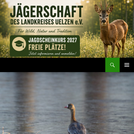
Zum
Inhalt
springen
Suchen
Jägerschaft des Landkreises Uelzen e. V.
PRIMÄR
MENÜ