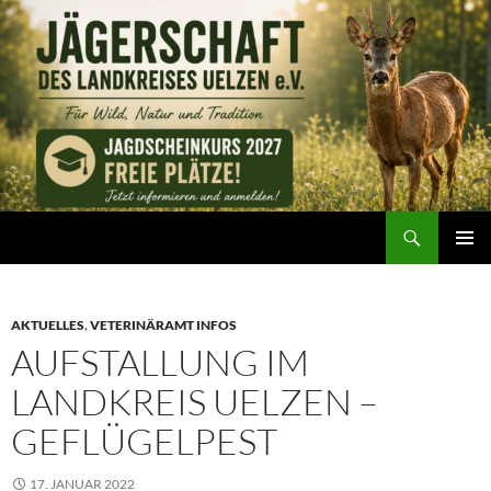
Zum
Inhalt
springen
Suchen
Jägerschaft des Landkreises Uelzen e. V.
PRIMÄR
MENÜ
AKTUELLES
,
VETERINÄRAMT INFOS
AUFSTALLUNG IM
LANDKREIS UELZEN –
GEFLÜGELPEST
17. JANUAR 2022