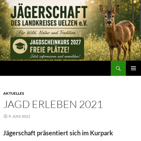
Zum
Inhalt
springen
Suchen
Jägerschaft des Landkreises Uelzen e. V.
PRIMÄR
MENÜ
AKTUELLES
JAGD ERLEBEN 2021
9. JUNI 2021
Jägerschaft präsentiert sich im Kurpark