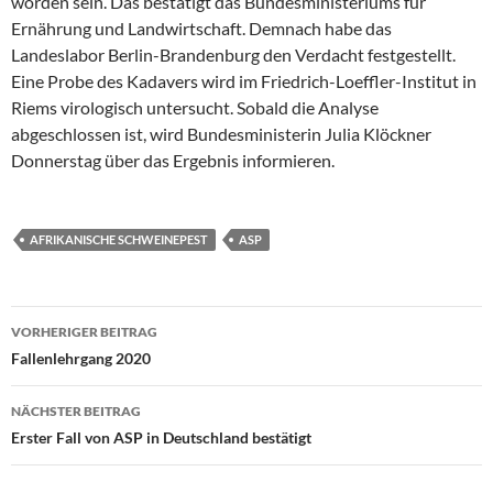
worden sein. Das bestätigt das
Bundesministeriums für
Ernährung und Landwirtschaft
. Demnach habe das
Landeslabor Berlin-Brandenburg den Verdacht festgestellt.
Eine Probe des Kadavers wird im Friedrich-Loeffler-Institut in
Riems virologisch untersucht. Sobald die Analyse
abgeschlossen ist, wird Bundesministerin Julia Klöckner
Donnerstag über das Ergebnis informieren.
AFRIKANISCHE SCHWEINEPEST
ASP
Beitragsnavigation
VORHERIGER BEITRAG
Fallenlehrgang 2020
NÄCHSTER BEITRAG
Erster Fall von ASP in Deutschland bestätigt