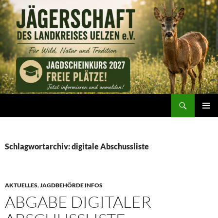
Zum
Inhalt
springen
Suchen
Jägerschaft des Landkreises Uelzen e. V.
PRIMÄR
MENÜ
Schlagwortarchiv: digitale Abschussliste
AKTUELLES
,
JAGDBEHÖRDE INFOS
ABGABE DIGITALER